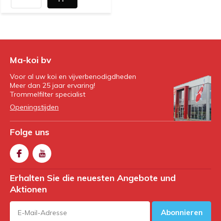
Ma-koi bv
Voor al uw koi en vijverbenodigdheden
Meer dan 25 jaar ervaring!
Trommelfilter specialist
Openingstijden
Folge uns
Erhalten Sie die neuesten Angebote und
Aktionen
Abonnieren