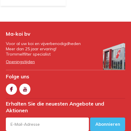
Ma-koi bv
Voor al uw koi en vijverbenodigdheden
Meer dan 25 jaar ervaring!
Trommelfilter specialist
Openingstijden
Folge uns
Erhalten Sie die neuesten Angebote und
Aktionen
Abonnieren