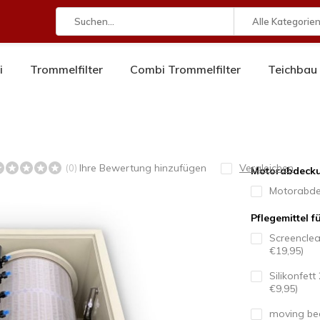
Alle Kategorie
i
Trommelfilter
Combi Trommelfilter
Teichbau
Ihre Bewertung hinzufügen
Vergleichen
(0)
Motorabdeck
Motorabde
Pflegemittel 
Screencle
€19,95)
Silikonfet
€9,95)
moving bed