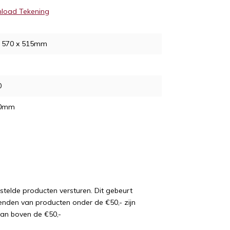
load Tekening
x 570 x 515mm
0
10mm
estelde producten versturen. Dit gebeurt
enden van producten onder de €50,- zijn
van boven de €50,-