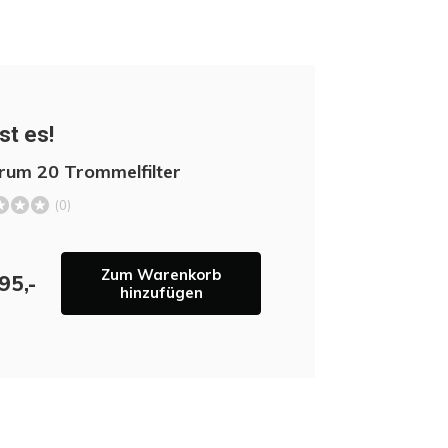
st es!
Drum 20 Trommelfilter
(0)
Zum Warenkorb
95,-
hinzufügen