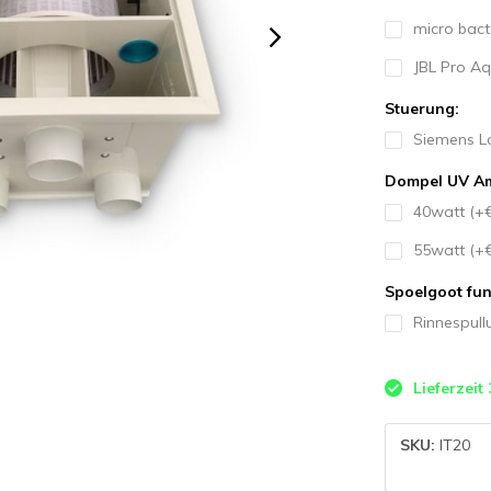
micro bact
JBL Pro Aq
Stuerung:
Siemens Lo
Dompel UV Am
40watt (+
55watt (+
Spoelgoot fun
Rinnespull
Lieferzeit
SKU:
IT20