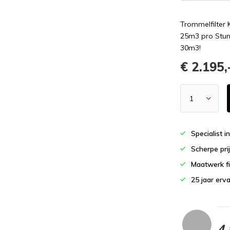
Trommelfilter 
25m3 pro Stund
30m3!
€ 2.195,
Specialist i
Scherpe pri
Maatwerk fi
25 jaar erv
4,