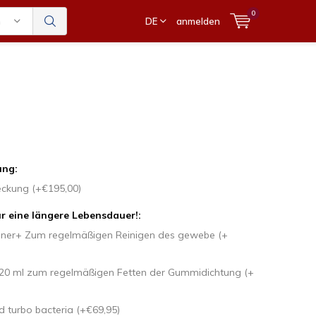
0
n
DE
anmelden
ung:
ckung (+€195,00)
für eine längere Lebensdauer!:
aner+ Zum regelmäßigen Reinigen des gewebe (+
t 20 ml zum regelmäßigen Fetten der Gummidichtung (+
 turbo bacteria (+€69,95)