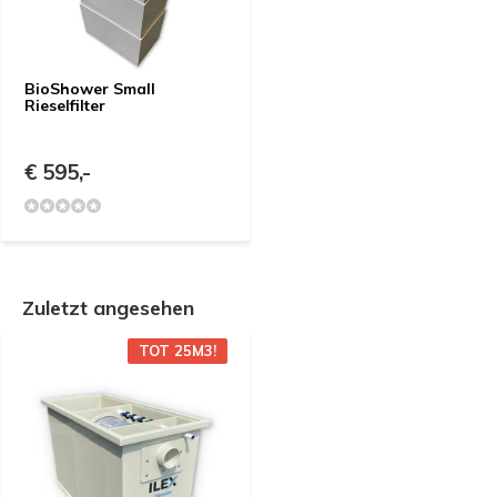
BioShower Small
Rieselfilter
€ 595,-
Zuletzt angesehen
TOT 25M3!