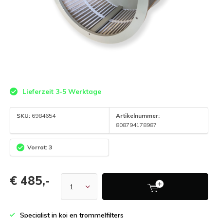
Lieferzeit 3-5 Werktage
SKU:
6984654
Artikelnummer:
808794178987
Vorrat: 3
€ 485,-
Specialist in koi en trommelfilters