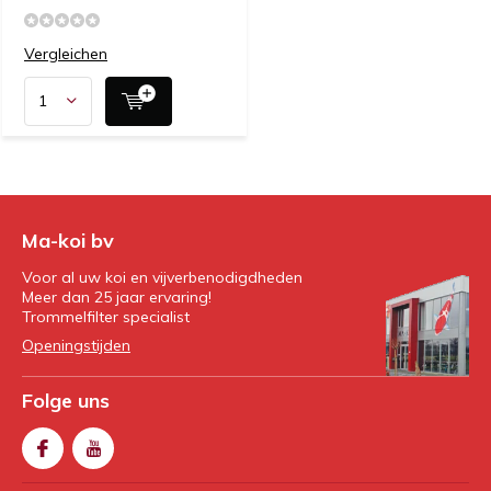
Vergleichen
Ma-koi bv
Voor al uw koi en vijverbenodigdheden
Meer dan 25 jaar ervaring!
Trommelfilter specialist
Openingstijden
Folge uns