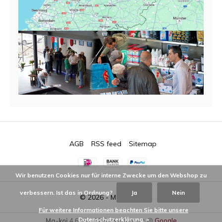
AGB
RSS feed
Sitemap
Wir benutzen Cookies nur für interne Zwecke um den Webshop zu
verbessern. Ist das in Ordnung?
Ja
Nein
© 2026 -
Ma-koi
Für weitere Informationen beachten Sie bitte unsere
Datenschutzerklärung. »
Ma-koi
4,6
/
5
-
92
Bewertungen @
Google