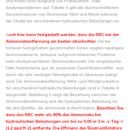
und traten nicht aufgrund von Probenahme- oder
Analyseproblemen auf. Tabelle 5 gibt die durchschnittlichen
Konzentrationen von Ammoniak, Nitrit und Nitrat während
der Studie bei verschiedenen hydraulischen Belastungen an.
A
uch hier kann festgestellt werden, dass die RBC bei der
Ammoniakentfernung am besten abschnitten
. Die bei
höheren Salzgehalten gesammelten Daten zeigten niedrigere
Ammoniakwerte, teilweise aufgrund inhärenter Probleme
beim Analyseverfahren (Ammoniaksonde). Der eingetauchte
Filter funktionierte gut als anaerober Denitrifikationsfilter, was
durch die sehr niedrigen Nitratgehalte im Abwasser belegt
wird. Die Ammoniakentfernung, Nitrit- und Nitratproduktion
für verschiedene hydraulische Belastungen sind in Tabelle 6
dargestellt. Abbildung 2 zeigt die Beziehung zwischen der
Ammoniakentfernung und der hydraulischen Belastung für
die drei Biofilter, die Ammoniak entfernt haben.
Beachten Sie,
dass das RBC mehr als 90% des Ammoniaks bei
hydraulischen Belastungen von bis zu 0,05 m 3 m -z Tag -l
(1,2 gpd ft-2) entfernte. Die Effizienz des BiodrumRotators