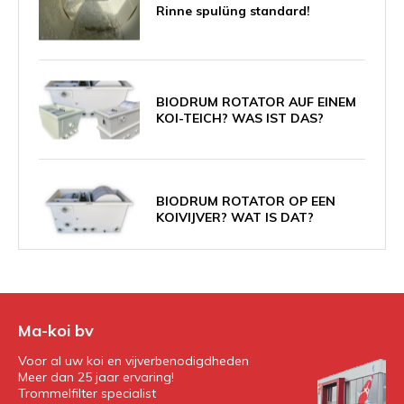
Rinne spulüng standard!
BIODRUM ROTATOR AUF EINEM
KOI-TEICH? WAS IST DAS?
BIODRUM ROTATOR OP EEN
KOIVIJVER? WAT IS DAT?
Wissenschaftliche Fakten zum
BioDrumRotator
Ma-koi bv
Voor al uw koi en vijverbenodigdheden
Meer dan 25 jaar ervaring!
Trommelfilter specialist