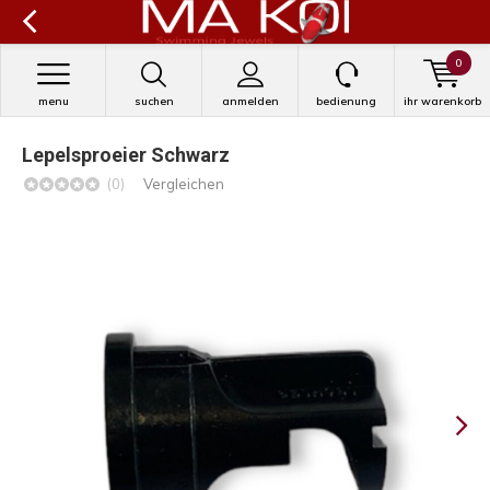
0
menu
suchen
anmelden
bedienung
ihr warenkorb
Lepelsproeier Schwarz
(0)
Vergleichen