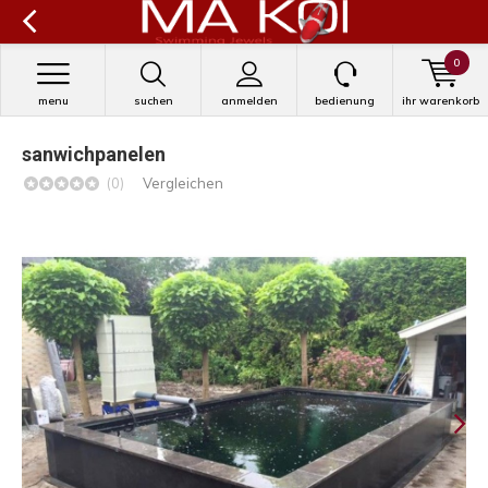
0
menu
suchen
anmelden
bedienung
ihr warenkorb
sanwichpanelen
(0)
Vergleichen