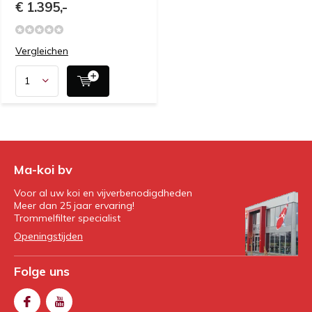
€ 1.395,-
Vergleichen
Ma-koi bv
Voor al uw koi en vijverbenodigdheden
Meer dan 25 jaar ervaring!
Trommelfilter specialist
Openingstijden
Folge uns