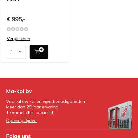
€ 995,-
Vergleichen
Ma-koi bv
Voor al uw koi en vijverbenodigdheden
Meer dan 25 jaar ervaring!
Trommelfilter specialist
Openingstijden
Folge uns