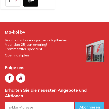
Ma-koi bv
Voor al uw koi en vijverbenodigdheden
Meer dan 25 jaar ervaring!
Trommelfilter specialist
Openingstijden
Folge uns
Erhalten Sie die neuesten Angebote und
Aktionen
Abonnieren