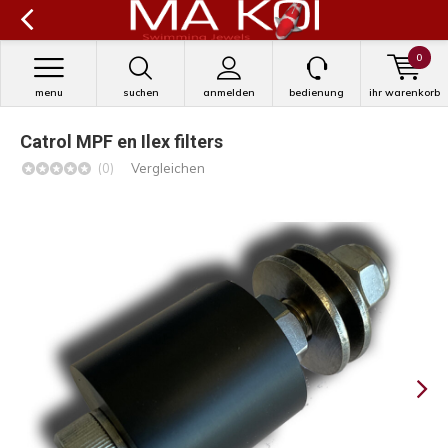
0
menu
suchen
anmelden
bedienung
ihr warenkorb
Catrol MPF en Ilex filters
(0)
Vergleichen